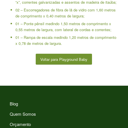
“x”, correntes galvanizadas e assentos de madeira de itaúba;
02 – Escorregadores de fibra de lã de vidro com 1,60 metros
de comprimento x 0,40 metros de largura;
01 – Ponte pênsil medindo 1,50 metros de comprimento x
0,55 metros de largura, com lateral de cordas e correntes;
01 – Rampa de escala medindo 1,20 metros de comprimento
x 0,78 de metros de largura.
Voltar para Playground Baby
Blog
Quem Somos
Orçamento