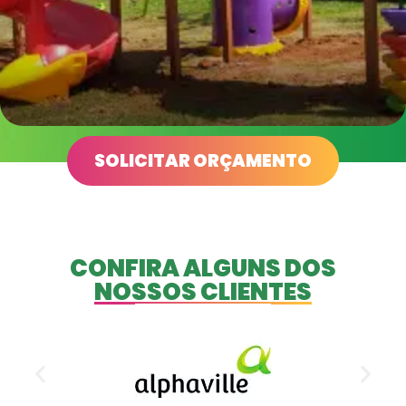
SÃO JOSÉ DO RIO PRETO - SP
SOLICITAR ORÇAMENTO
Quinta do Golfe
CONFIRA ALGUNS DOS
NOSSOS CLIENTES