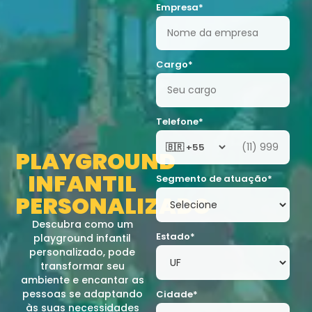
Empresa*
Cargo*
Telefone*
PLAYGROUND
INFANTIL
Segmento de atuação*
PERSONALIZADO
Descubra como um
Estado*
playground infantil
personalizado, pode
transformar seu
ambiente e encantar as
pessoas se adaptando
Cidade*
às suas necessidades