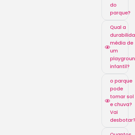
do
parque?
Qual a
durabilid
média de
um
playgrou
infantil?
o parque
pode
tomar sol
e chuva?
Vai
desbotar
Quantos