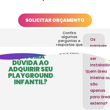
SOLICITAR ORÇAMENTO
Confira
algumas
Os
perguntas e
respostas que
parques
FICOU COM
separamos
podem
para você.
ALGUMA
ser
DÚVIDA
AO
instalado
ADQUIRIR SEU
em área
PLAYGROUND
interna o
INFANTIL?
são
apenas
para área
externa?