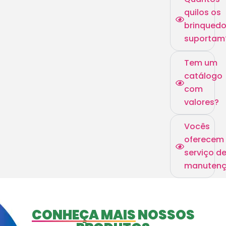
quilos os
brinqued
suportam
Tem um
catálogo
com
valores?
Vocês
oferecem
serviço d
manuten
CONHEÇA MAIS
NOSSOS