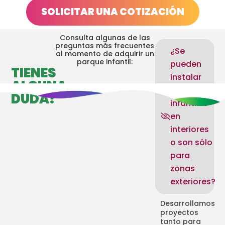
SOLICITAR UNA COTIZACIÓN
Consulta algunas de las
preguntas más frecuentes
¿Se
al momento de adquirir un
parque infantil:
pueden
TIENES
instalar
ALGUNA
parques
DUDA?
infantiles
en
interiores
o son sólo
para
zonas
exteriores?
Desarrollamos
proyectos
tanto para