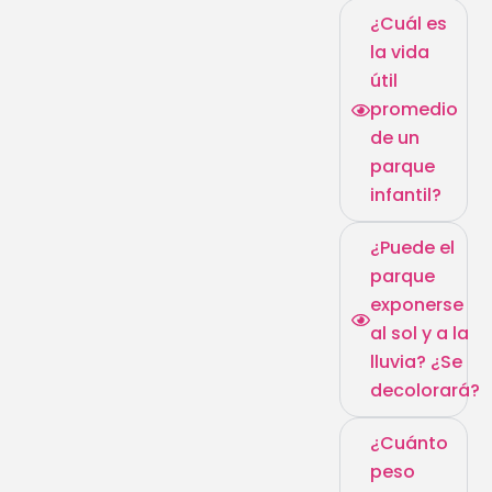
¿Cuál es
la vida
útil
promedio
de un
parque
infantil?
¿Puede el
parque
exponerse
al sol y a la
lluvia? ¿Se
decolorará?
¿Cuánto
peso